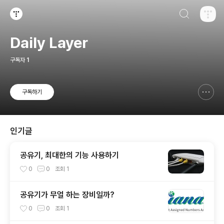
검색하기
티스토리
Daily Layer
구독자
1
구독하기
신고하기 레이어
열기
인기글
공유기, 최대한의 기능 사용하기
0
0
조회
1
공유기가 무얼 하는 장비일까?
0
0
조회
1