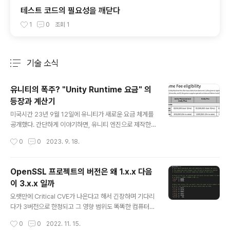
테스트 코드의 필요성을 깨닫다
1
0
조회
1
기술 소식
분류 전체보기
주요 글 목록
유니티의 폭주? "Unity Runtime 요금" 의
등장과 계산기
글 내용
미국시간 23년 9월 12일에 유니티가 새로운 요금 체계를
공개했다. 간단하게 이야기하면, 유니티 엔진으로 제작한
영리 활동을 하는 애플리케이션에 대해 설치당 요금을 매
작성시간
0
0
2023. 9. 18.
기겠다는 뜻이 된다. 값을 매기는 계산식도 아주 간단하지
는 않다. 이 런타임 요금을 매길지 말지에 대한 요소는 세가
지이다. 1. 라이선스 타입 (유니티 퍼스널, 플러스, 프로, 엔
OpenSSL 프로젝트의 버전은 왜 1.x.x 다음
터프라이즈와 같은) 2. 연간 매출 3. 설치 수 스프레드시트
이 3.x.x 일까
로 계산기를 만들었는데, 아래쪽에 링크를 제공한다. 공식
글 내용
홈페이지의 표에 따르면, 개인 라이선스는 연간 2억 6천만
오랫만에 Critical CVE가 나온다고 해서 긴장하며 기다리
원의 매출(원문 20만달러, 1달러/1300원 기준), 20만회
다가 3버전으로 한정되고 그 영향 범위도 똑똑한 컴퓨터
의 설치 수량을 초과하면 요금이 발생한다. 프로와 엔터프
덕분에 축소된 CVE를 보다보니까 그냥 든 생각이다. 버전
작성시간
0
0
2022. 11. 15.
라이즈 라이선스는 연간 13억원의 매출(원문 100만달러,
체계는 프로젝트마다 다르지만, OpenSSL은 한가지 의문