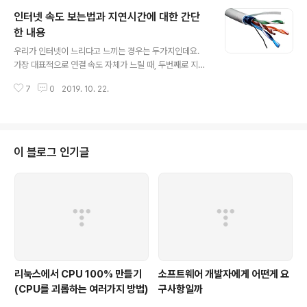
공유기에서 이정도를 주로 사용한다 라는 의미이다. 목적
인터넷 속도 보는법과 지연시간에 대한 간단
에 따라 상상하지 못한 성능을 갖춘 제품이 나올수 있음은
감안해야한다. CPU PC와 같이 코어 수와 속도로 이야기
한 내용
글 내용
한다. 단일 코어당 클럭 수는 600MHz ~ 1.3GHz로 다양
우리가 인터넷이 느리다고 느끼는 경우는 두가지인데요.
하고 클럭이 높을수록 여러 기능을 처리하거나 여러 장치
가장 대표적으로 연결 속도 자체가 느릴 때, 두번째로 지연
가 연결되었을 때의 처리 속도와 연관이 있다. 또한 공유기
시간 (반응속도, 핑이라고도 하지요?)이 있습니다. 저희가
의 CPU는 하나의 칩에 네트워크 기능까지 담겨있기 때문
7
0
2019. 10. 22.
핑이 얼마다, 게임하는데 외국서버라서 랙이 걸린다 하는
에 지원할 수 있는 네트워크 사..
게 속도보다도 이 지연시간 문제입니다 먼저 인터넷 속도
와 지연시간 검사를 위해서는 검사 사이트를 이용해야합니
다. 저는 speedtest.net을 주로 사용합니다. www.spe
edtest.net Speedtest by Ookla - The Global Br
이 블로그 인기글
oadband Speed Test Test your Internet connec
tion bandwidth to locations around the world wit
h this interactive broadband speed tes..
리눅스에서 CPU 100% 만들기
소프트웨어 개발자에게 어떤게 요
(CPU를 괴롭하는 여러가지 방법)
구사항일까