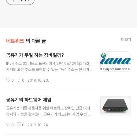
더보기
네트워크
의 다른 글
공유기가 무얼 하는 장비일까?
글 내용
IPv4 주소 32비트로 표현되어 4,294,967,296(2^32)
가지의 고유 주소를 표현할 수 있는 IPv4 주소는 전 세계에
서 나누어 쓰기에 부족하지 않겠다고 생각해서 IETF에 19
0
0
2019. 10. 23.
81년에 기술한 개념입니다. 세상에 컴퓨터가 43억대나 있
지 않으니 잘 나누어 쓰면 참 좋겠다 라는 굉장히 안일한 생
각으로 전 세계에서 표준으로 사용중입니다. 심지어 주소
공유기의 하드웨어 제원
가 많다고 생각해 대역을 나누어서 어떤 주소는 연구용, 어
글 내용
떤 주소는 특정 용도를 위해 예약 등으로 할당해두기도 했
공유기는 최종 사용자를 위한 네트워크 장비인 만큼 여러
죠. 하지만 전세계 인구가 70억에, 한 사람당 장치가 2개
장치와 기능을 갖추었다. 공유기의 하드웨어 사양 우선, 공
씩 있고, 심지어 이 사람들을 연결하기 위한 장치들 마저도
유기 또한 컴퓨터이다. 네트워크 패킷 처리에 특화되었다
네트워크 주소가 있으니 IP를 관리하는 IANA(Internet A
0
0
2019. 10. 24.
는 특징이 있을뿐. 공유기의 성능을 결정하는 하드웨어 사
ssigned Numbers Authority)는 충격에 ..
양의 종류와 특징을 알아보자. 다만, 사양의 범위는 개인용